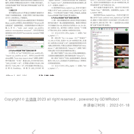
Copyright ©
古德微
2023 all right reserved，powered by GDWRobot
本课修订时间： 2022-01-18