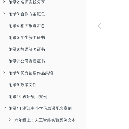
附录2:名师实践分享
数学
常用功能说明
高级一
Python人工智能课程
人工智能小创客
可读可写
控制GPIO输出PWM
开始编程一个简单的程序
如何安全重启树莓派
树莓派开机连接
五按键
LED小灯
附录3:合作方案汇总
山东滨州毕经海
文本
常用技术资料
高级二
微课目录
山东微课·树莓派入门
其他
GPIO控制积木
对程序进行管理
如何查看古德微镜像的版本号
用树莓派将多个图片合成视频
红外传感器
灯带
射频卡
附录4:相关报道汇总
山东威海崔健
少年宫合作方案V2
列表
Python 1
算法课程
山东微课·SenseHat应用
设置所有USB接口电源
树莓派保护壳拼装手册
连接设备显示3个或4个√怎么办
物联网-控件控制
浙江中小学信息课教具使用说明书
光敏传感器
180°舵机
模数转换器
附录5:学生获奖证书
河南汝州朱现伟
少年宫AI编程入门班
Python 2
时间
树莓派Linux应用
山东微课·物联网基础
输出图片到网页
怎么改树莓派的分辨率
物联网-数据采集
TP-link路由器局域网设置教程
声音传感器
360°舵机
继电器
附录6:教师获奖证书
山东淄博杨广峰
Python 3
异常
获取版本号
树莓派如何设置静态ip
机器学习-图片分类-本地摄像头
师训网络调试问题解决方案
人体红外传感器
数码管
电子开关
附录7:公司资质证书
广东清远余宇宙
函数
获取树莓派IP地址
怎么设置程序开机自启动
参赛注意事项
温度传感器
可调速风扇
机器学习-图片分类-远程树莓派摄像头
附录8:优秀创客作品集锦
浙江舟山俞含盛
线程
执行空语句
树莓派怎么连接蓝牙音箱
机器学习-物体检测-本地摄像头
古德微树莓派扩展板大全
温湿度传感器
有源蜂鸣器
附录9:政策文件
北京王婧
2018年学生优秀作品
变量
获取上拉GPIO口结果
多线程
用USB声卡或蓝牙音箱播放音频
古德微离线版软件使用说明
雨水传感器
无源蜂鸣器
机器学习-物体检测-远程树莓派摄像头
附录10:教研项目案例
山东牟晓东
2019年学生优秀作品
智能硬件
获取下拉GPIO口结果
多进程
使用SPI接口控制灯带
机器学习-声音检测
树莓派更换扩展板操作说明
土壤湿度传感器
LCD显示屏
附录11:浙江中小学信息课配套案例
各地公开课
2020年学生获奖作品视频
树莓派机器学习初探之“物体分类”应用
人工智能
常用
怎么远程登陆树莓派
关键字唤醒模型训练
百度大模型使用说明
烟雾传感器
OLED显示器
2021年学生获奖作品视频
六年级上：人工智能实验案例文本
滨江丹枫小学黄宁老师省级公开课
巧借百度智能云打造树莓派门禁“刷脸”系统
多媒体
USB摄像头
基础
笔记本无法远程登陆树莓派
添加自定义积木
火焰传感器
有线音箱
按钮检测积木块
离线语音识别模块LU-ASR01使用说明