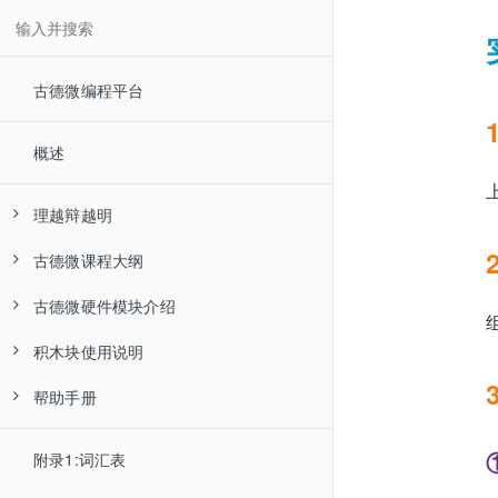
古德微编程平台
概述
理越辩越明
古德微课程大纲
00-怎么学编程
古德微硬件模块介绍
01-少儿编程是不是智商税
等级课程
积木块使用说明
主题课程
主控制器
初级一
帮助手册
项目化实践课程
输入输出
基础
初级二
人工智能课程
树莓派
趣味体验课程
条件
新手入门
中级一
物联网课程
人脸识别手势控制拍立得
输入
输出调试信息
配图及配件选择
附录1:词汇表
微课系列
循环
常见问题
中级二
多线程课程
创意指导课程
输出
获取模拟信号
树莓派开机，登陆平台
系统备份与恢复
按钮