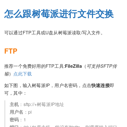
怎么跟树莓派进行文件交换
可以通过FTP工具或U盘从树莓派读取/写入文件。
FTP
推荐一个免费好用的FTP工具:
FileZilla
（
可支持SFTP传
输
）
点此下载
如下图，输入树莓派IP，用户名密码，点击
快速连接
即
可，其中：
主机
：sftp://+树莓派IP地址
用户名
：pi
密码
：1