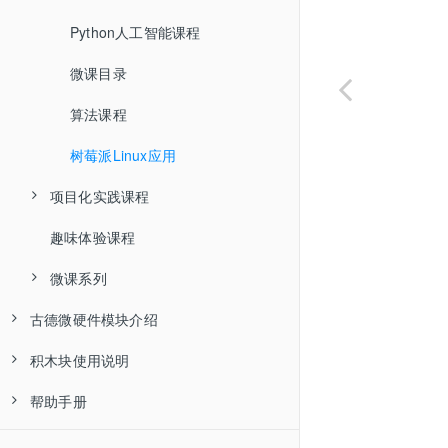
高级一
Python人工智能课程
高级二
微课目录
Python 1
算法课程
Python 2
树莓派Linux应用
Python 3
项目化实践课程
趣味体验课程
人脸识别手势控制拍立得
微课系列
创意指导课程
古德微硬件模块介绍
人工智能小创客
积木块使用说明
主控制器
山东微课·树莓派入门
帮助手册
输入输出
基础
山东微课·SenseHat应用
树莓派
条件
新手入门
山东微课·物联网基础
输入
输出调试信息
配图及配件选择