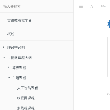
-
古德微编程平台
概述
理越辩越明
古德微课程大纲
00-怎么学编程
01-少儿编程是不是智商税
等级课程
主题课程
初级一
初级二
人工智能课程
C
中级一
物联网课程
中级二
多线程课程