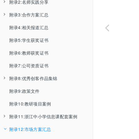
附录2:名师实践分享
数学
常用功能说明
高级一
Python人工智能课程
人工智能小创客
可读可写
控制GPIO输出PWM
开始编程一个简单的程序
如何安全重启树莓派
树莓派开机连接
五按键
LED小灯
附录3:合作方案汇总
山东滨州毕经海
文本
常用技术资料
高级二
微课目录
山东微课·树莓派入门
其他
GPIO控制积木
对程序进行管理
如何查看古德微镜像的版本号
用树莓派将多个图片合成视频
红外传感器
灯带
射频卡
附录4:相关报道汇总
山东威海崔健
少年宫合作方案V2
列表
Python 1
算法课程
山东微课·SenseHat应用
设置所有USB接口电源
树莓派保护壳拼装手册
连接设备显示3个或4个√怎么办
物联网-控件控制
浙江中小学信息课教具使用说明书
光敏传感器
180°舵机
模数转换器
附录5:学生获奖证书
河南汝州朱现伟
少年宫AI编程入门班
Python 2
时间
树莓派Linux应用
山东微课·物联网基础
输出图片到网页
怎么改树莓派的分辨率
物联网-数据采集
TP-link路由器局域网设置教程
声音传感器
360°舵机
继电器
附录6:教师获奖证书
山东淄博杨广峰
Python 3
异常
获取版本号
树莓派如何设置静态ip
机器学习-图片分类-本地摄像头
师训网络调试问题解决方案
人体红外传感器
数码管
电子开关
附录7:公司资质证书
广东清远余宇宙
函数
获取树莓派IP地址
怎么设置程序开机自启动
参赛注意事项
温度传感器
可调速风扇
机器学习-图片分类-远程树莓派摄像头
附录8:优秀创客作品集锦
浙江舟山俞含盛
线程
执行空语句
树莓派怎么连接蓝牙音箱
机器学习-物体检测-本地摄像头
古德微树莓派扩展板大全
温湿度传感器
有源蜂鸣器
附录9:政策文件
北京王婧
2018年学生优秀作品
变量
获取上拉GPIO口结果
多线程
用USB声卡或蓝牙音箱播放音频
古德微离线版软件使用说明
雨水传感器
无源蜂鸣器
机器学习-物体检测-远程树莓派摄像头
附录10:教研项目案例
山东牟晓东
2019年学生优秀作品
智能硬件
获取下拉GPIO口结果
多进程
使用SPI接口控制灯带
机器学习-声音检测
树莓派更换扩展板操作说明
土壤湿度传感器
LCD显示屏
附录11:浙江中小学信息课配套案例
各地公开课
2020年学生获奖作品视频
树莓派机器学习初探之“物体分类”应用
人工智能
常用
怎么远程登陆树莓派
关键字唤醒模型训练
百度大模型使用说明
烟雾传感器
OLED显示器
附录12:市场方案汇总
2021年学生获奖作品视频
六年级上：人工智能实验案例文本
滨江丹枫小学黄宁老师省级公开课
巧借百度智能云打造树莓派门禁“刷脸”系统
多媒体
USB摄像头
基础
笔记本无法远程登陆树莓派
添加自定义积木
火焰传感器
有线音箱
按钮检测积木块
离线语音识别模块LU-ASR01使用说明