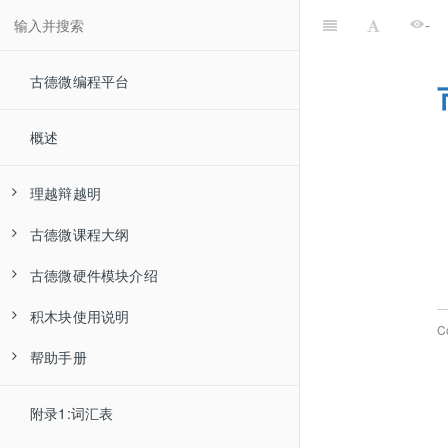
-
古德微编程平台
概述
理越辩越明
古德微课程大纲
00-怎么学编程
古德微硬件模块介绍
01-少儿编程是不是智商税
等级课程
积木块使用说明
主题课程
主控制器
初级一
C
帮助手册
项目化实践课程
输入输出
基础
初级二
人工智能课程
树莓派
趣味体验课程
条件
新手入门
中级一
物联网课程
人脸识别手势控制拍立得
输入
输出调试信息
配图及配件选择
附录1:词汇表
微课系列
循环
常见问题
中级二
多线程课程
创意指导课程
输出
获取模拟信号
树莓派开机，登陆平台
系统备份与恢复
按钮